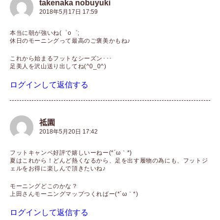
takenaka nobuyuki
2018年5月17日 17:59
本当に朝が強いね(゜o゜;
休日のモーニングって最高のご褒美かもね♪
これから始まるフットなシーズン･･･
足美人を沢山送り出してね(^0_0^)
ログインして返信する
祗園
2018年5月20日 17:42
フットキャンペ好評で嬉しいーねー(*´ω｀*)
夏はこれから！どんど熱くなるから、足を出す履物の為にも、フットジ
ェルをお得に楽しんで頂きたいね♪
モーニングどこのかな？
上田さんモーニングマップつくればー(*´ω｀*)
ログインして返信する