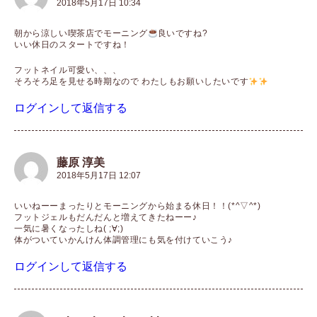
2018年5月17日 10:34
朝から涼しい喫茶店でモーニング
良いですね?
いい休日のスタートですね！
フットネイル可愛い、、、
そろそろ足を見せる時期なので わたしもお願いしたいです
ログインして返信する
藤原 淳美
2018年5月17日 12:07
いいねーーまったりとモーニングから始まる休日！！(*^▽^*)
フットジェルもだんだんと増えてきたねーー♪
一気に暑くなったしね( ;∀;)
体がついていかんけん体調管理にも気を付けていこう♪
ログインして返信する