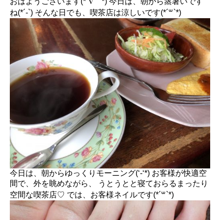
おはようございます(*´∇｀*) 今日は、朝から蒸暑いです
ね(*´-`) そんな日でも、喫茶店は涼しいです(*´꒳`*)
今日は、朝からゆっくりモーニング(‘-‘*) お客様が快適空
間で、外を眺めながら、 うとうとと寝ておらるまったり
空間な喫茶店♡ では、お客様ネイルです(*´꒳`*)