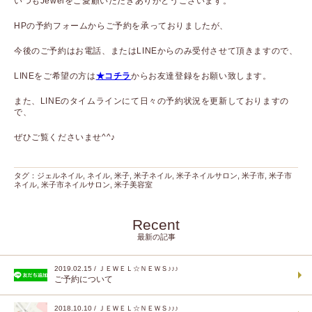
いつもJewelをご愛顧いただきありがとうございます。
HPの予約フォームからご予約を承っておりましたが、
今後のご予約はお電話、またはLINEからのみ受付させて頂きますので、
LINEをご希望の方は
★コチラ
からお友達登録をお願い致します。
また、LINEのタイムラインにて日々の予約状況を更新しておりますの
で、
ぜひご覧くださいませ^^♪
タグ：
ジェルネイル
,
ネイル
,
米子
,
米子ネイル
,
米子ネイルサロン
,
米子市
,
米子市
ネイル
,
米子市ネイルサロン
,
米子美容室
Recent
最新の記事
2019.02.15 / ＪＥＷＥＬ☆ＮＥＷＳ♪♪♪
ご予約について
2018.10.10 / ＪＥＷＥＬ☆ＮＥＷＳ♪♪♪