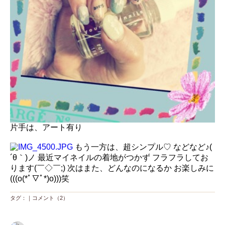
片手は、アート有り
もう一方は、超シンプル♡ などなど♪(
´θ｀)ノ 最近マイネイルの着地がつかず フラフラしてお
ります(￣◇￣;) 次はまた、どんなのになるか お楽しみに
(((o(*ﾟ▽ﾟ*)o)))笑
タグ：｜
コメント（2）