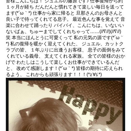
皆様こんにちは！ ジュエルの藤原です♪ 仕事復帰から約
１ヶ月が経ち だんだんと慣れてきて楽しい毎日を送って
ます(*´ω｀*) 仕事から家に帰ると 旦那さんのお母さんと
良い子で待ってくれてる息子。 最近色んな事を覚えて 音
楽に合わせて踊ったり バイバイ、こんにちは、いないい
ないばぁ、ちゅーまでしてくれちゃって……(//∇//)(//∇//)
笑 本当にほんとうに可愛くって 私の元気の源です(*´ω｀
*) 私の復帰を暖かく迎えてくれた、 ジュエル、カットク
ラブの皆、 １年ぶりに出逢うお客様、 息子の面倒をみて
くれている義母、 支えてくれる家族。 全ての皆様のおか
げで わたしはこうして楽しくお仕事ができているんだ
と、 改めて感謝します！(*´ω｀*) 皆様の期待に応えられ
るよう、 これからも頑張ります！！！(*≧∀≦*)