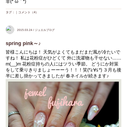
非(*´ω｀*)
タグ：｜
コメント（4）
2015.03.24 / ジュエルブログ
spring pink～♪
皆様こんにちは！ 天気がよくてもまだまだ風が冷たいで
すね！ 私は花粉症がひどくて 外に洗濯物も干せない……
m(__)m 花粉症持ちの人にはツラい季節。 どうにか対策
をして乗りきりましょーーーう！！！笑(*≧∀≦*) ３月も後
半に差し掛かってきましたが 春ネイルが続きます♪