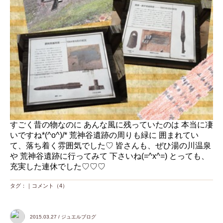
すごく昔の物なのに あんな風に残っていたのは 本当に凄
いですね*(^o^)/* 荒神谷遺跡の周りも緑に 囲まれてい
て、落ち着く雰囲気でした♡ 皆さんも、ぜひ湯の川温泉
や 荒神谷遺跡に行ってみて 下さいね(=^x^=) とっても、
充実した連休でした♡♡♡
タグ：｜
コメント（4）
2015.03.27 / ジュエルブログ