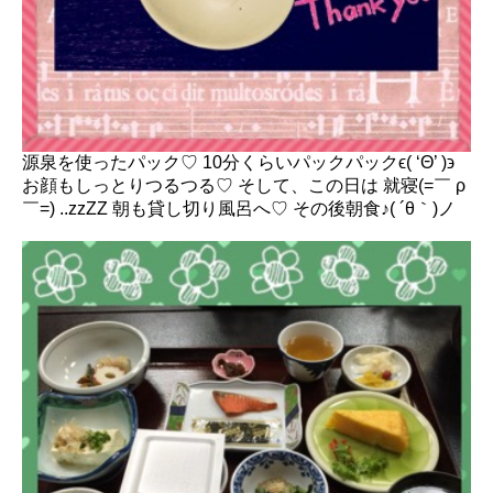
源泉を使ったパック♡ 10分くらいパックパックϵ( ‘Θ’ )϶
お顔もしっとりつるつる♡ そして、この日は 就寝(=￣ ρ
￣=) ..zzZZ 朝も貸し切り風呂へ♡ その後朝食♪( ´θ｀)ノ