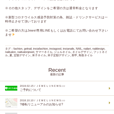
※その他スタッフ、デザインをご希望の方は通常料金となります
※新型コロナウイルス感染予防対策の為、雑誌・ドリンクサービスは一
時停止させて頂いております
※ご希望の方はJewel専用LINEもしくはお電話にてお問い合わせ下さい
ませ
タグ：
fashion
,
gelnail
,
instafashion
,
instagood
,
instanails
,
NAIL
,
nailart
,
naildesign
,
nailsalon
,
nailsalonjewel
,
サマーネイル
,
ジェルネイル
,
ネイルデザイン
,
フットネイ
ル
,
夏
,
定額デザイン
,
米子ネイル
,
米子定額デザイン
,
美甲
,
鳥取ネイル
Recent
最新の記事
2019.02.15 / ＪＥＷＥＬ☆ＮＥＷＳ♪♪♪
ご予約について
2018.10.10 / ＪＥＷＥＬ☆ＮＥＷＳ♪♪♪
?移転リニューアルのお知らせ?