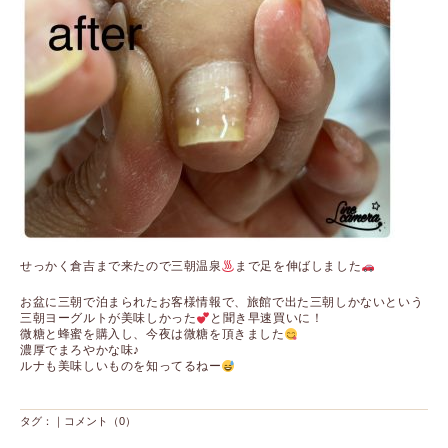
せっかく倉吉まで来たので三朝温泉
まで足を伸ばしました
お盆に三朝で泊まられたお客様情報で、旅館で出た三朝しかないという
三朝ヨーグルトが美味しかった
と聞き早速買いに！
微糖と蜂蜜を購入し、今夜は微糖を頂きました
濃厚でまろやかな味♪
ルナも美味しいものを知ってるねー
タグ：｜
コメント（0）