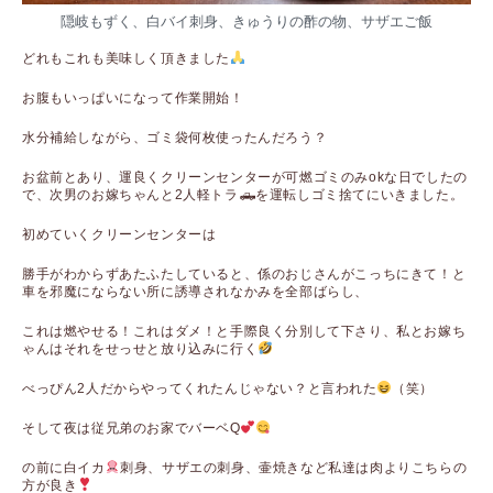
隠岐もずく、白バイ刺身、きゅうりの酢の物、サザエご飯
どれもこれも美味しく頂きました
お腹もいっぱいになって作業開始！
水分補給しながら、ゴミ袋何枚使ったんだろう？
お盆前とあり、運良くクリーンセンターが可燃ゴミのみokな日でしたの
で、次男のお嫁ちゃんと2人軽トラ🛻を運転しゴミ捨てにいきました。
初めていくクリーンセンターは
勝手がわからずあたふたしていると、係のおじさんがこっちにきて！と
車を邪魔にならない所に誘導されなかみを全部ばらし、
これは燃やせる！これはダメ！と手際良く分別して下さり、私とお嫁ち
ゃんはそれをせっせと放り込みに行く
べっぴん2人だからやってくれたんじゃない？と言われた
（笑）
そして夜は従兄弟のお家でバーベQ
の前に白イカ
刺身、サザエの刺身、壷焼きなど私達は肉よりこちらの
方が良き