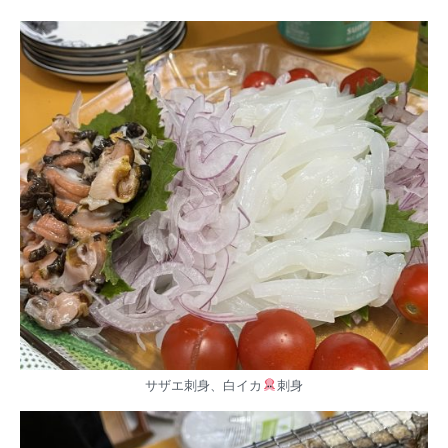
サザエ刺身、白イカ
刺身