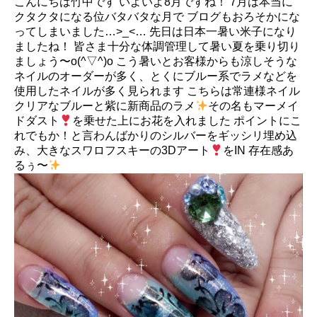
こんにちは竹中です いよいよ8月ですね！ 7月は本当に
クタクタになる位バタバタな月で ブログもおろそかにな
ってしまいました…>_<… 先日は日本一暑い米子になり
ましたね！ 皆さま十分な体調管理して暑い夏を乗り切り
ましょう〜o(^▽^)o こう暑いとお客様からも涼しそうな
ネイルのオーダーが多く、とくにブルー系でラメなどを
使用したネイルが多く見られます こちらは常連様ネイル
クリアなブルーと紫に新商品のラメ
その名もマーメイ
ドダスト
を乗せた上にお花を入れました ポイントにこ
れでもか！と言わんばかりのシルバーをギッシリ埋め込
み、大きなスワロフスキーの3Dアート
をIN 存在感あ
るぅ〜