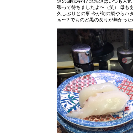
道の回転寿司? 北海道はいつも人
張って待ちましたよ〜（笑） 母も
久しぶりとの事 今が旬の鯛やらハ
ぁ〜? でものど黒の炙りが無かっ