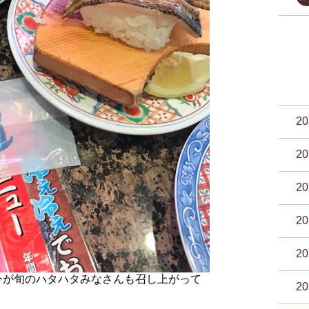
2
2
2
2
2
今が旬のハタハタみなさんも召し上がって
2