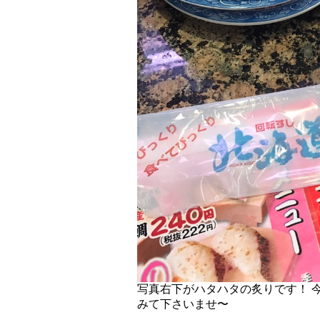
写真右下がハタハタの炙りです！ 
みて下さいませ〜