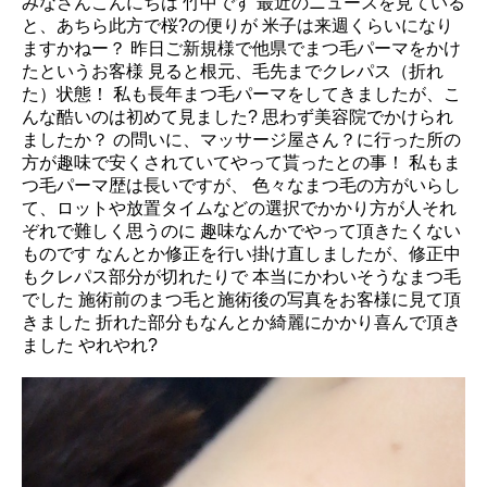
みなさんこんにちは 竹中です 最近のニュースを見ている
と、あちら此方で桜?の便りが 米子は来週くらいになり
ますかねー？ 昨日ご新規様で他県でまつ毛パーマをかけ
たというお客様 見ると根元、毛先までクレパス（折れ
た）状態！ 私も長年まつ毛パーマをしてきましたが、こ
んな酷いのは初めて見ました? 思わず美容院でかけられ
ましたか？ の問いに、マッサージ屋さん？に行った所の
方が趣味で安くされていてやって貰ったとの事！ 私もま
つ毛パーマ歴は長いですが、 色々なまつ毛の方がいらし
て、ロットや放置タイムなどの選択でかかり方が人それ
ぞれで難しく思うのに 趣味なんかでやって頂きたくない
ものです なんとか修正を行い掛け直しましたが、修正中
もクレパス部分が切れたりで 本当にかわいそうなまつ毛
でした 施術前のまつ毛と施術後の写真をお客様に見て頂
きました 折れた部分もなんとか綺麗にかかり喜んで頂き
ました やれやれ?