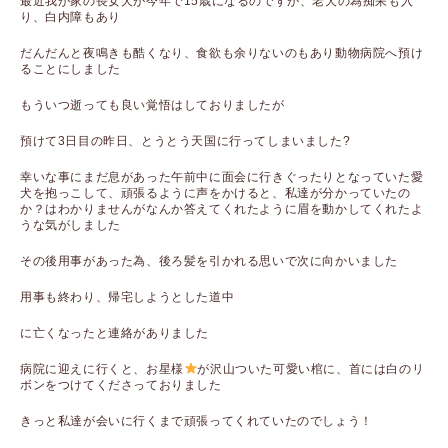
最近我が家の長女犬が今年で15歳になるのですが、老犬の為痴呆も入
り、白内障もあり
だんだんと夜鳴きも酷くなり、食欲も余りないのもあり動物病院へ預け
ることにしました
もういつ逝っても良い覚悟はしておりましたが
預けて3日目の昨日、とうとう天国に行ってしまいました?
幸いな事にまだ息があった午前中に面会に行きぐったりとなっていた愛
犬を抱っこして、頑張るように声をかけると、私達が分かっていたの
か？はわかりませんがなんか答えてくれたように眉を動かしてくれたよ
うな気がしました
その後用事があった為、後ろ髪を引かれる思いで次に向かいました
用事も終わり、帰宅しようとした道中
に亡くなったと連絡がありました
病院に迎えに行くと、お星様
が沢山ついた可愛い棺に、首には白のリ
ボンをつけてくださっておりました
きっと私達が会いに行くまで頑張ってくれていたのでしょう！