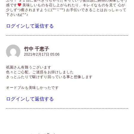
ぷり！ ３１日に食べきっちゃったｗっていう後日談に納得の美味しそう
感です
美味しいものを召し上がられたり、キレイなものを見て 心が
少しずつ癒されますように(*^▽^*) お手伝いできることはおっしゃって
下さいね(^^♪
ログインして返信する
竹中 千恵子
2021年2月17日 05:06
祇園さん有難うございます
色々とご心配、ご迷惑をお掛けしました
きっとふたりで駆けずり回っている事と想像します
オードブルも美味しかったです
ログインして返信する