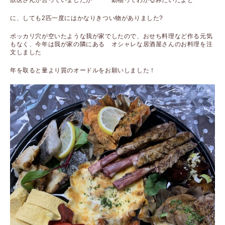
獣医さんが言っていましたが 動物ってわかるみたいだよと
に、しても2匹一度にはかなりきつい物がありました?
ポッカリ穴が空いたような我が家でしたので、おせち料理など作る元気
もなく、今年は我が家の隣にある オシャレな居酒屋さんのお料理を注
文しました
年を取ると量より質のオードルをお願いしました！