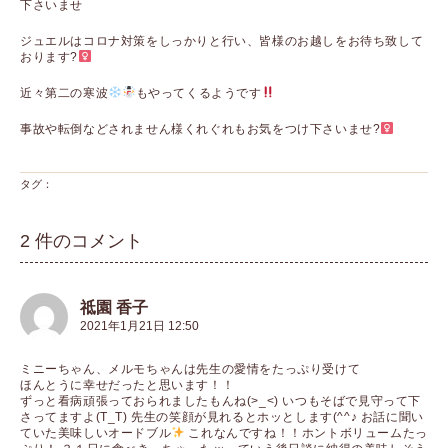
下さいませ
ジュエルはコロナ対策をしっかりと行い、皆様のお越しをお待ち致して
おります?‍
近々第二の寒波
もやってくるようです
事故や転倒などされません様くれぐれもお気をつけ下さいませ?‍
タグ：
2 件のコメント
祗園 香子
2021年1月21日 12:50
ミニーちゃん、メルモちゃんは先生の愛情をたっぷり受けて
ほんとうに幸せだったと思います！！
ずっと看病頑張っておられましたもんね(>_<) いつもそばで見守って下
さってますよ(T_T) 先生の笑顔が見れるとホッとします(^^♪ お話に聞い
ていた美味しいオードブル
これなんですね！！ホントボリュームたっ