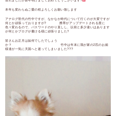
遅れましたが新年明けましておめでとうございます?‍
本年も変わらぬご愛の程よろしくお願い致します
アナログ世代の竹中ですが、なかなか時代について行くのが大変ですが
何とか頑張っておりますが? 携帯がアップデートされる度に
色々変わるので、パスワードのやり直しし、以前と多少違いはあります
が何とかブログが書ける様に頑張りました?
皆さんお正月は如何でしたでしょう
か？ 竹中は年末に我が家の2匹のお姫
様達が一気に天国へと逝ってしまいました???